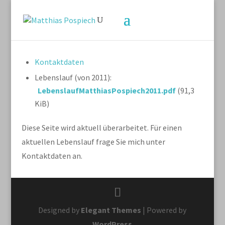
Kontaktdaten
Lebenslauf (von 2011):
LebenslaufMatthiasPospiech2011.pdf
(91,3
KiB)
Diese Seite wird aktuell überarbeitet. Für einen
aktuellen Lebenslauf frage Sie mich unter
Kontaktdaten an.
Designed by
Elegant Themes
| Powered by
WordPress