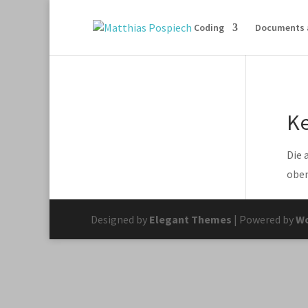
Coding
Documents 
K
Die 
oben
Designed by
Elegant Themes
| Powered by
Wo