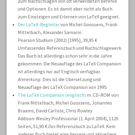
zum Nachschlagen von oft verwendeten Befehle
und Optionen. Es ist damit aber nicht als Buch
zum Einsteigen und Erlernen von LaTeX geeignet.
Der LaTeX-Begleiter
von Michel Goossens, Frank
Mittelbach, Alexander Samarin
Pearson Studium (2002) [1995], 39,95 €
Umfassendes Referenzbuch und Nachschlagewerk.
Das Buch ist allerdings schon sehr in die Jahre
gekommen. Die Neuauflage des LaTeX Companion
ist allerdings nur auf Englisch verfügbar.
Anmerkung:
Dies ist die Übersetzung und
Neuauflage des LaTeX Companion von 1995.
The LaTeX Companion (englisch)
m. CD-ROM von
Frank Mittelbach, Michel Goossens, Johannes
Braams, David Carlisle, Chris Rowley
Addison-Wesley Professional (1. April 2004), 1120
Seiten, 51,90 €
Das
Referenzbuch zu LaTeX. Kein
anderes Buch bietet eine bessere und aktuellere