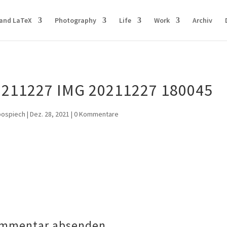
and LaTeX
Photography
Life
Work
Archiv
0211227 IMG 20211227 180045
pospiech
|
Dez. 28, 2021
|
0 Kommentare
mmentar absenden