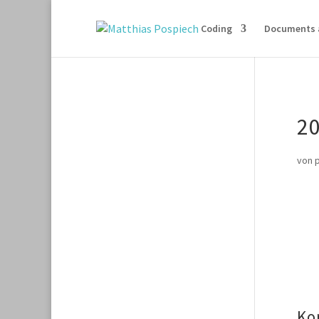
Coding
Documents 
2
von
Ko