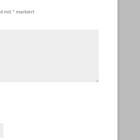
nd mit
*
markiert