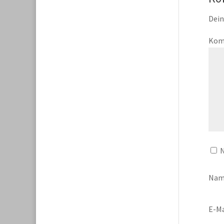
Dein
Kom
N
Na
E-Ma