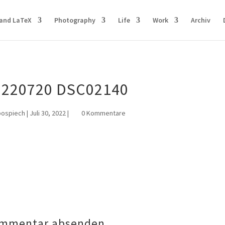
and LaTeX
Photography
Life
Work
Archiv
0220720 DSC02140
pospiech
|
Juli 30, 2022
|
0 Kommentare
mmentar absenden