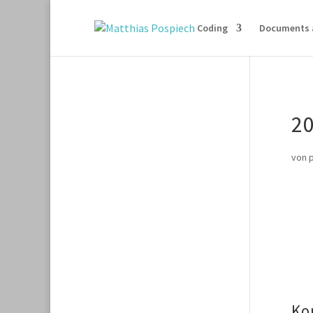
Coding
Documents 
2
von
Ko