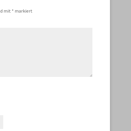
nd mit
*
markiert