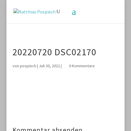
20220720 DSC02170
von
pospiech
|
Juli 30, 2022
|
0 Kommentare
Kommentar absenden