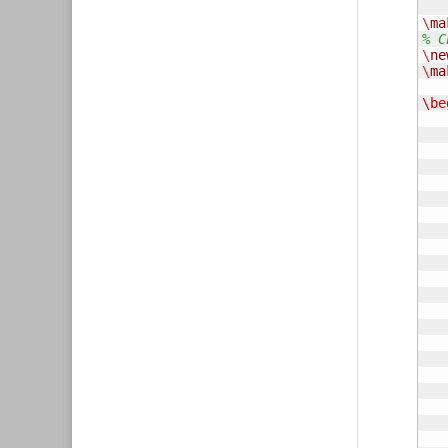
\
ma
% C
\
ne
\
ma
\be
		
	Dies ist ein beliebig la
	Verschach