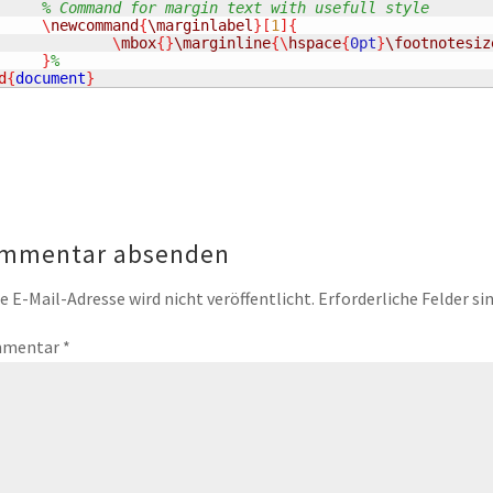
% Command for margin text with usefull style
\
newcommand
{
\marginlabel
}[
1
]{
\
mbox
{}
\marginline
{\
hspace
{
0pt
}
\footnotesiz
}
%
d
{
document
}
mmentar absenden
e E-Mail-Adresse wird nicht veröffentlicht.
Erforderliche Felder si
mentar
*