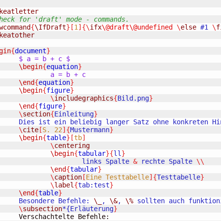
keatletter
heck for 'draft' mode - commands.
wcommand
{
\IfDraft
}[
1
]{\
ifx
\@draft
\@undefined
\
else
 #1 
\
f
keatother
gin
{
document
}
$ a = b + c $
\begin
{
equation
}
a = b + c

\end
{
equation
}
\begin
{
figure
}
\
includegraphics
{
Bild.png
}
\end
{
figure
}
\
section
{
Einleitung
}
nger Satz ohne konkreten Hintergrund.

\
cite
[
S. 22
]{
Mustermann
}
\begin
{
table
}[
tb
]
\
centering
\begin
{
tabular
}{
ll
}
			links Spalte 
&
 rechte Spalte 
\\
\end
{
tabular
}
\
caption
[
Eine Testtabelle
]{
Testtabelle
}
\
label
{
tab:test
}
\end
{
table
}
	Besondere Befehle: 
\_
, 
\&
, 
\%
 sollten auch funktioni
\
subsection
*{Erläuterung
}
telte Befehle: 
