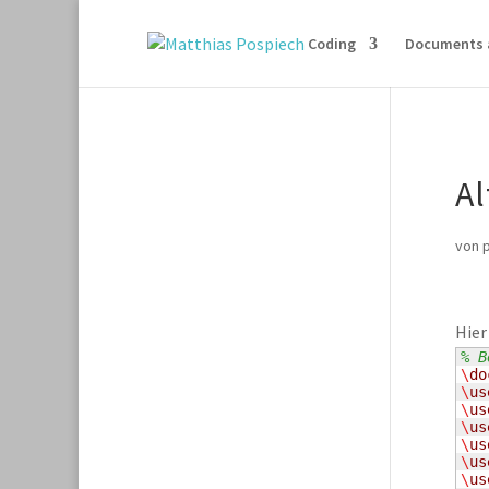
Coding
Documents 
Al
von
Hier
% B
\
do
\
us
\
us
\
us
\
us
\
us
\
us