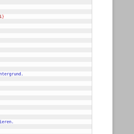
i
}
eren.
