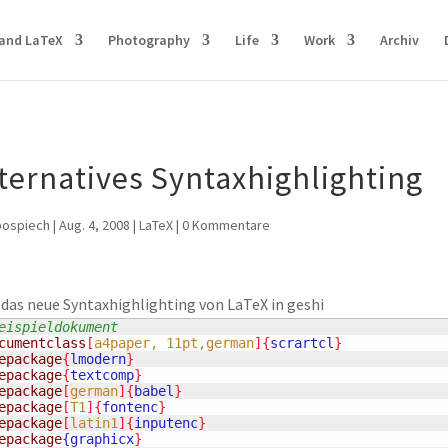
and LaTeX
Photography
Life
Work
Archiv
ternatives Syntaxhighlighting
pospiech
|
Aug. 4, 2008
|
LaTeX
|
0 Kommentare
 das neue Syntaxhighlighting von LaTeX in geshi
eispieldokument
cumentclass
[
a4paper, 11pt,german
]{
scrartcl
}
epackage
{
lmodern
}
epackage
{
textcomp
}
epackage
[
german
]{
babel
}
epackage
[
T1
]{
fontenc
}
epackage
[
latin1
]{
inputenc
}
epackage
{graphicx
}