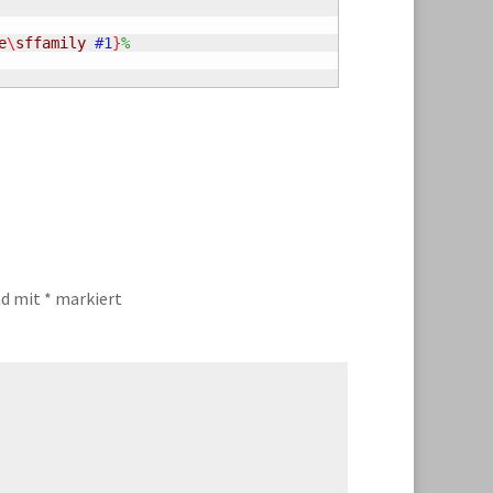
e
\
sffamily
 #1
}
%
nd mit
*
markiert