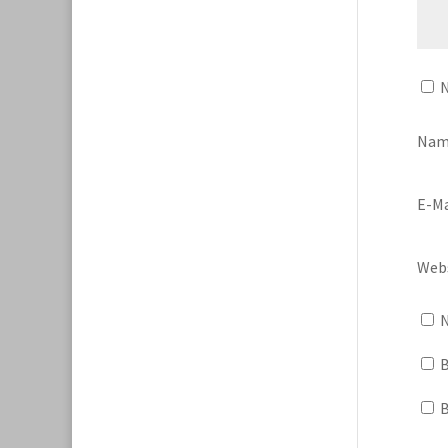
N
Na
E-Ma
Web
N
B
B