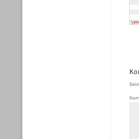
\en
Ko
Dein
Kom