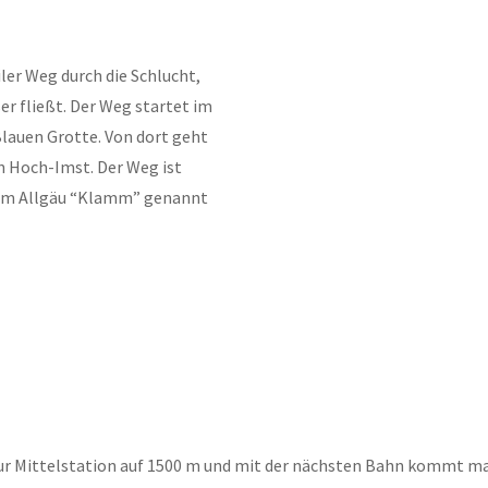
iler Weg durch die Schlucht,
er fließt
. Der Weg startet im
lauen Grotte. Von dort geht
n Hoch-Imst. Der Weg ist
e im Allgäu “Klamm” genannt
ur Mittelstation auf 1500 m und mit der nächsten Bahn kommt ma