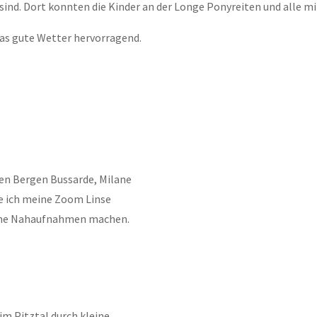
ind. Dort konnten die Kinder an der Longe Ponyreiten und alle mi
das gute Wetter hervorragend.
den Bergen Bussarde, Milane
te ich meine Zoom Linse
ine Nahaufnahmen machen.
 im Pitztal durch kleine