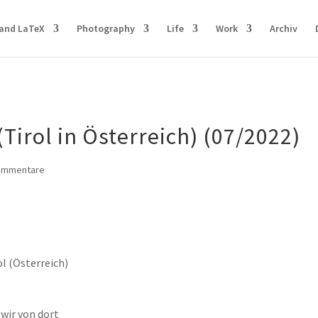
and LaTeX
Photography
Life
Work
Archiv
(Tirol in Österreich) (07/2022)
ommentare
ol (Österreich)
wir von dort