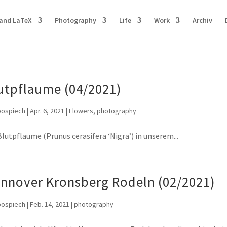
and LaTeX
Photography
Life
Work
Archiv
utpflaume (04/2021)
pospiech
|
Apr. 6, 2021
|
Flowers
,
photography
Blutpflaume (Prunus cerasifera ‘Nigra’) in unserem...
nnover Kronsberg Rodeln (02/2021)
pospiech
|
Feb. 14, 2021
|
photography