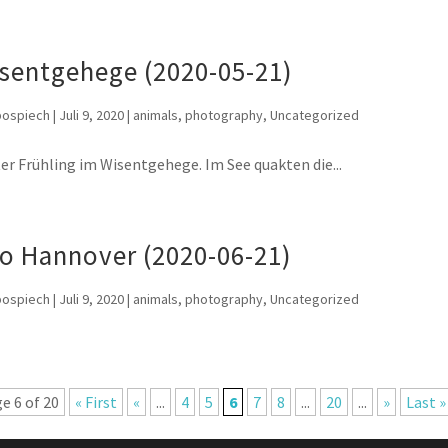
sentgehege (2020-05-21)
pospiech
|
Juli 9, 2020
|
animals
,
photography
,
Uncategorized
er Frühling im Wisentgehege. Im See quakten die...
o Hannover (2020-06-21)
pospiech
|
Juli 9, 2020
|
animals
,
photography
,
Uncategorized
e 6 of 20
« First
«
...
4
5
6
7
8
...
20
...
»
Last »