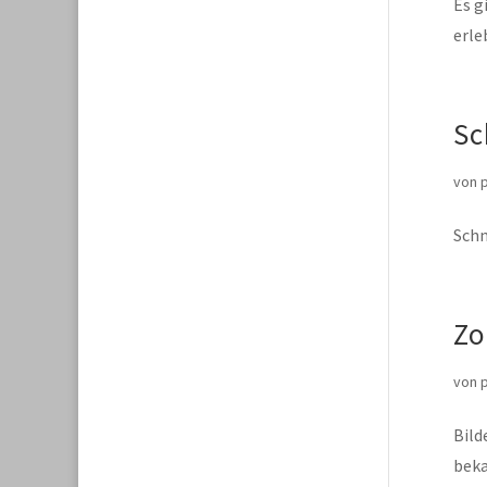
Es g
erleb
Sc
von
Schn
Zo
von
Bild
beka