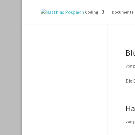
Coding
Documents 
Bl
von
Die 
Ha
von