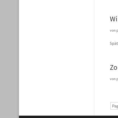
Wi
von
Spät
Zo
von
Pag