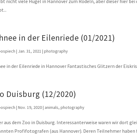
ibt nicht viele Hügel in Hannover zum Rodeln, aber dieser hier be
t...
hnee in der Eilenriede (01/2021)
pospiech
|
Jan. 31, 2021
|
photography
ee in der Eilenriede in Hannover Fantastisches Glitzern der Eiskrist
o Duisburg (12/2020)
pospiech
|
Nov. 19, 2020
|
animals
,
photography
er aus dem Zoo in Duisburg. Interessanterweise waren wir dort gl
nnten Profifotografen (aus Hannover). Deren Teilnehmer haben f