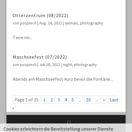
Otterzentrum (08/2022)
von
pospiech
|
Aug. 24, 2022
|
animals
,
photography
Tiere im...
Maschseefest (07/2022)
von
pospiech
|
Juli 28, 2022
|
night
,
photography
Abends am Maschseefest kurz bevor die Fontäne...
Page 1 of 15
1
2
3
4
5
...
10
...
»
Last
»
Cookies erleichtern die Bereitstellung unserer Dienste.