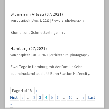
Blumen im Allgäu (07/2021)
von
pospiech
|
Aug. 2, 2021
|
Flowers
,
photography
Blumen und Schmetterlinge im...
Hamburg (07/2021)
von
pospiech
|
Juli 3, 2021
|
Architecture
,
photography
Zwei Tage in Hamburg mit der Familie Sehr
beeindruckend ist die U-Bahn Station Hafencity...
Page 4 of 15
«
First
«
...
2
3
4
5
6
...
10
...
»
Last
»