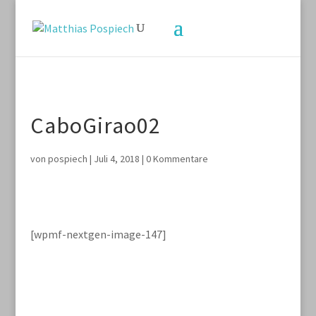
CaboGirao02
von
pospiech
|
Juli 4, 2018
|
0 Kommentare
[wpmf-nextgen-image-147]