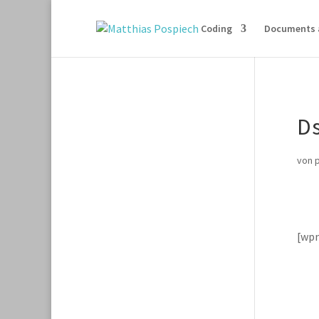
Coding
Documents 
D
von
[wp