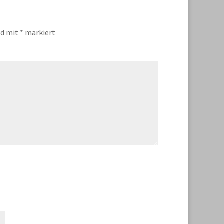
nd mit
*
markiert