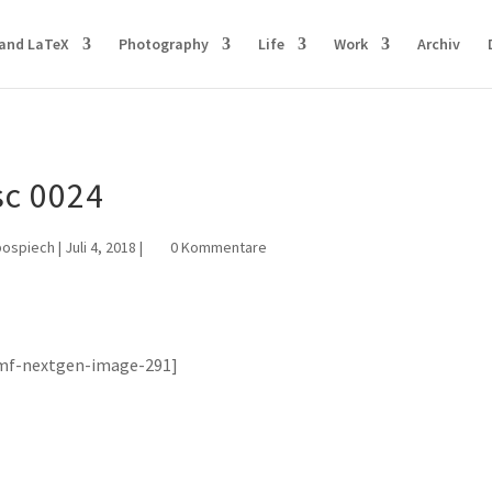
and LaTeX
Photography
Life
Work
Archiv
sc 0024
pospiech
|
Juli 4, 2018
|
0 Kommentare
mf-nextgen-image-291]