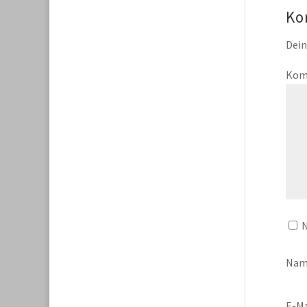
Ko
Dein
Kom
N
Na
E-Ma