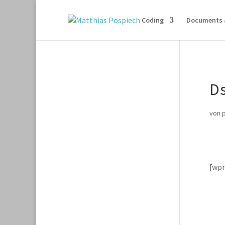
Coding
Documents 
D
von
[wp