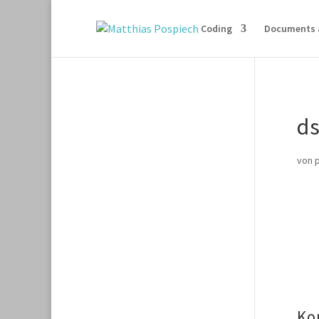
Coding
Documents 
d
von
Ko