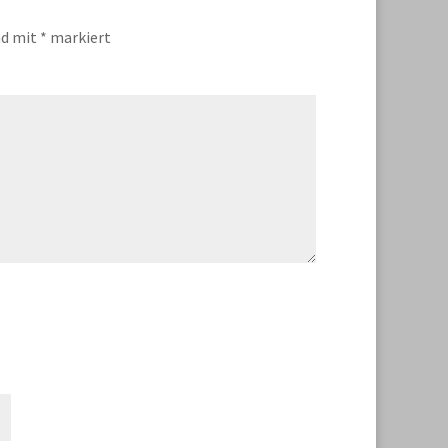
nd mit
*
markiert