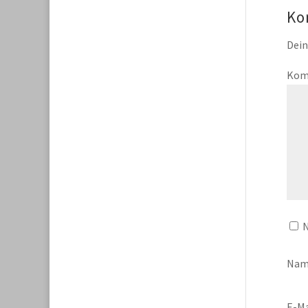
Ko
Dein
Kom
N
Na
E-Ma