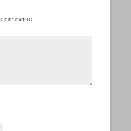
nd mit
*
markiert