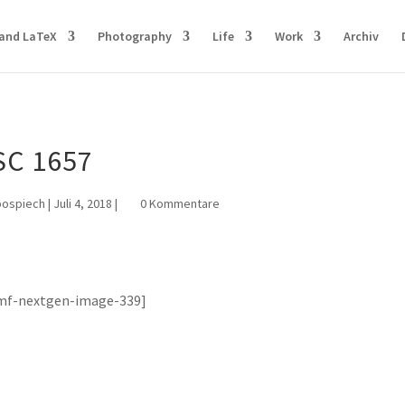
and LaTeX
Photography
Life
Work
Archiv
SC 1657
pospiech
|
Juli 4, 2018
|
0 Kommentare
mf-nextgen-image-339]