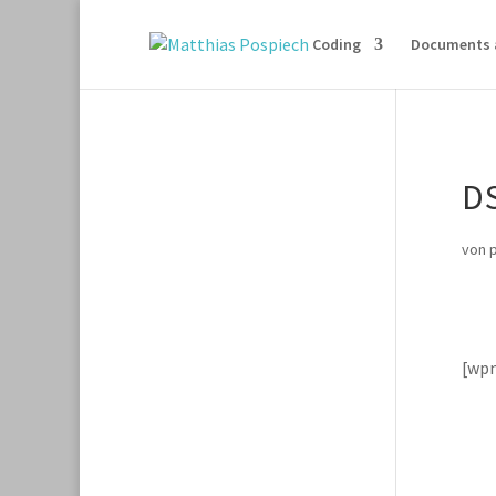
Coding
Documents 
D
von
[wp