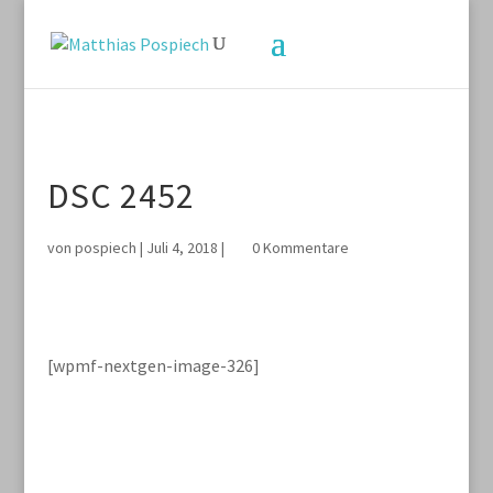
DSC 2452
von
pospiech
|
Juli 4, 2018
|
0 Kommentare
[wpmf-nextgen-image-326]