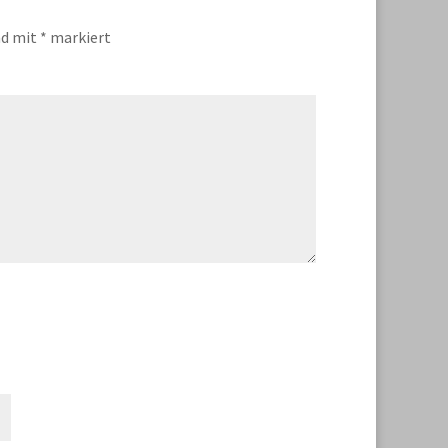
nd mit
*
markiert