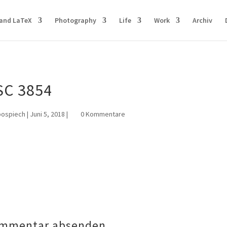
and LaTeX
Photography
Life
Work
Archiv
SC 3854
pospiech
|
Juni 5, 2018
|
0 Kommentare
mmentar absenden