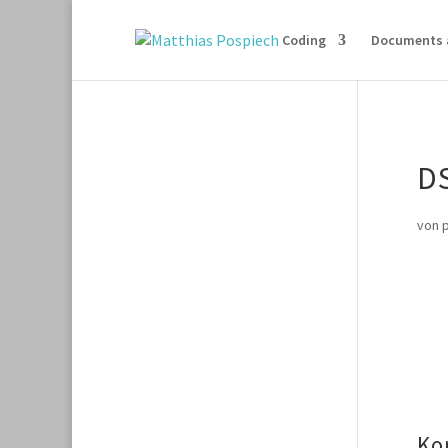
Coding
Documents 
D
von
Ko