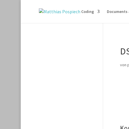
Coding
Documents 
D
von
Ko