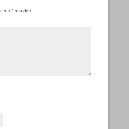
nd mit
*
markiert