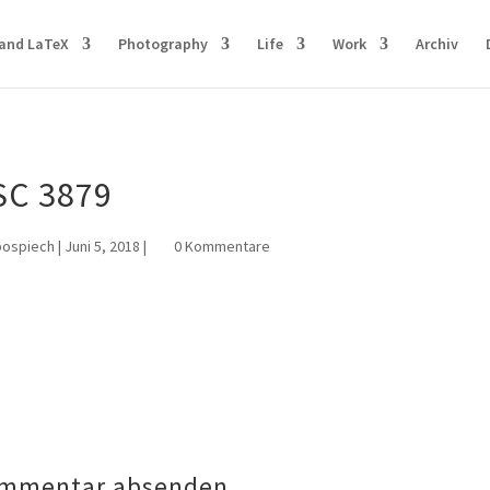
and LaTeX
Photography
Life
Work
Archiv
SC 3879
pospiech
|
Juni 5, 2018
|
0 Kommentare
mmentar absenden