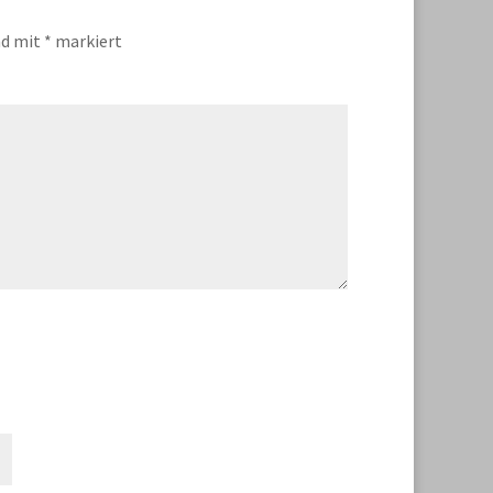
nd mit
*
markiert