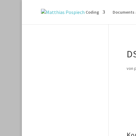
Coding
Documents 
D
von
Ko