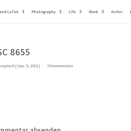
and LaTeX
Photography
Life
Work
Archiv
SC 8655
pospiech
|
Sep. 9, 2018
|
0 Kommentare
mmentar absenden