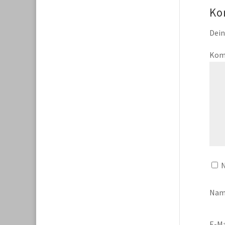
Ko
Dein
Kom
N
Na
E-Ma