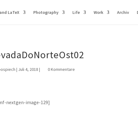
and LaTeX
Photography
Life
Work
Archiv
evadaDoNorteOst02
pospiech
|
Juli 4, 2018
|
0 Kommentare
mf-nextgen-image-129]