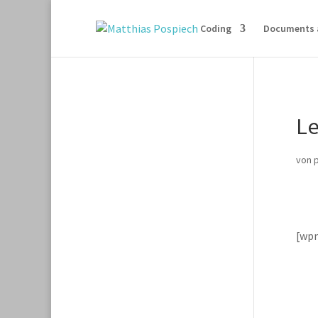
Coding
Documents 
L
von
[wp