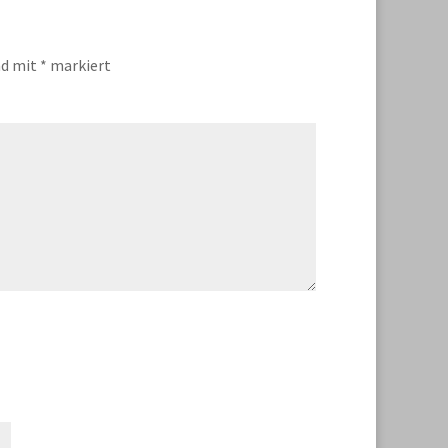
nd mit
*
markiert