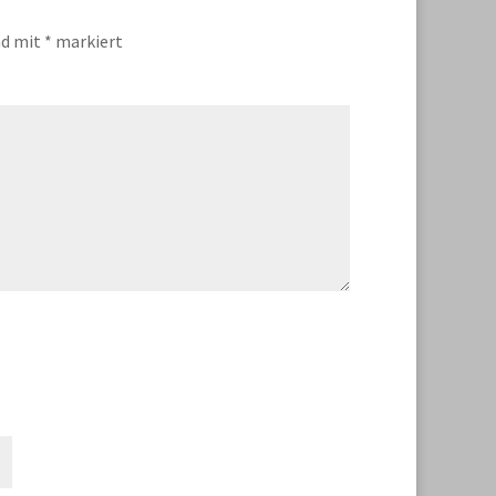
nd mit
*
markiert