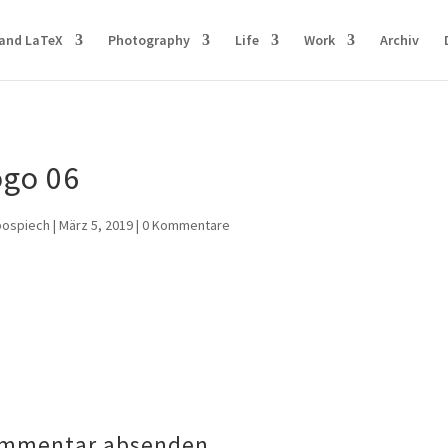
and LaTeX
Photography
Life
Work
Archiv
ogo 06
pospiech
|
März 5, 2019
|
0 Kommentare
mmentar absenden