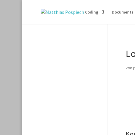
Coding
Documents 
L
von
Ko