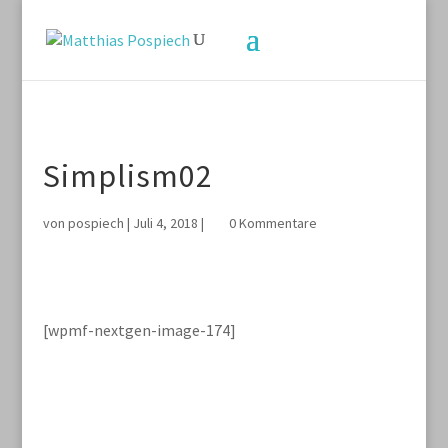
Simplism02
von
pospiech
|
Juli 4, 2018
|
0 Kommentare
[wpmf-nextgen-image-174]