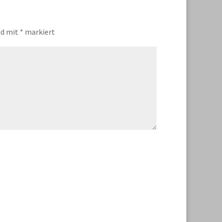
nd mit
*
markiert