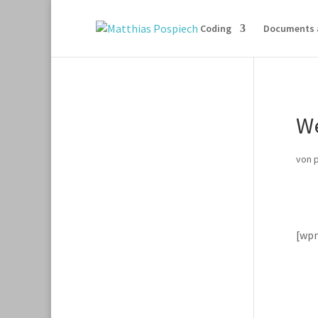
Coding
Documents 
W
von
[wp