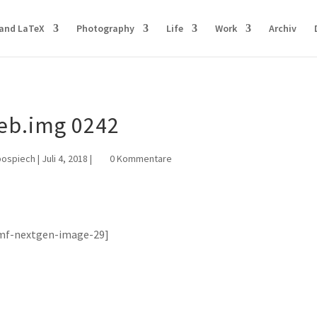
and LaTeX
Photography
Life
Work
Archiv
eb.img 0242
pospiech
|
Juli 4, 2018
|
0 Kommentare
mf-nextgen-image-29]