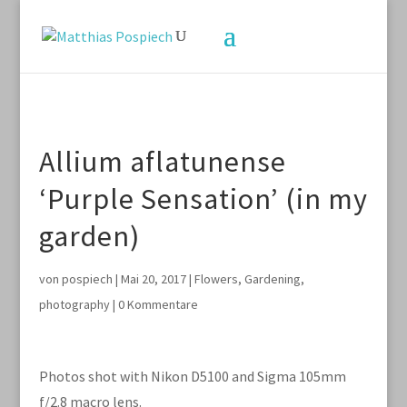
Allium aflatunense
‘Purple Sensation’ (in my
garden)
von
pospiech
|
Mai 20, 2017
|
Flowers
,
Gardening
,
photography
|
0 Kommentare
Photos shot with Nikon D5100 and Sigma 105mm
f/2.8 macro lens.