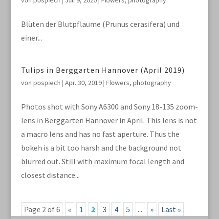
von
pospiech
|
Juli 9, 2020
|
Flowers
,
photography
Blüten der Blutpflaume (Prunus cerasifera) und
einer...
Tulips in Berggarten Hannover (April 2019)
von
pospiech
|
Apr. 30, 2019
|
Flowers
,
photography
Photos shot with Sony A6300 and Sony 18-135 zoom-
lens in Berggarten Hannover in April. This lens is not
a macro lens and has no fast aperture. Thus the
bokeh is a bit too harsh and the background not
blurred out. Still with maximum focal length and
closest distance...
Page 2 of 6
«
1
2
3
4
5
...
»
Last »